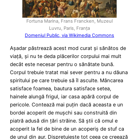
Fortuna Marina, Frans Francken, Muzeul
Luvru, Paris, Franța
Domeniul Public, via Wikimedia Commons
Așadar păstrează acest mod curat și sănătos de
viață, și nu te deda plăcerilor corpului mai mult
decât este necesar pentru o sănătate bună.
Corpul trebuie tratat mai sever pentru a nu dăuna
spiritului pe care trebuie să îl asculte. Mâncarea
satisface foamea, bautura satisface setea,
hainele alungă frigul, iar casa apără corpul de
pericole. Contează mai puțin dacă aceasta e un
bordei acoperit de mușchi sau construită din
piatră adusă din țări străine. Să știi că omul e
acoperit la fel de bine de un acoperiș de stuf ca
de unul din aur. Disprețuiește tot ceea ce creează