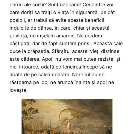
daruri ale sorții? Sunt capcane! Cei dintre voi
care doriți să trăiți o viață în siguranță, pe cât
posibil, ar trebui să evite aceste beneficii
indulcite de dânsa, în care, chiar și această
privință, ne înșelăm amarnic. Ne credem
câștigați, dar de fapt suntem prinși. Această cale
duce la prăpastie. Sfârșitul acestei vieți distinse
este căderea. Apoi, nu vom mai putea rezista, și
nici întoarce, odată ce fericirea începe să ne
abată de pe calea noastră. Norocul nu ne
răstoarnă pe loc, ne aruncă înainte și apoi ne
lovește.