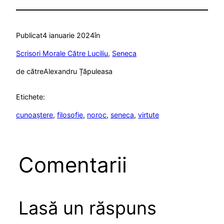
Publicat
4 ianuarie 2024
în
Scrisori Morale Către Luciliu
, 
Seneca
de către
Alexandru Țăpuleasa
Etichete:
cunoaștere
, 
filosofie
, 
noroc
, 
seneca
, 
virtute
Comentarii
Lasă un răspuns