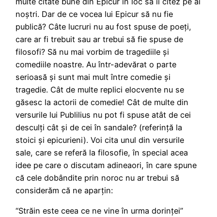
multe citate bune din Epicur în loc să îi citez pe ai
noștri. Dar de ce vocea lui Epicur să nu fie
publică? Câte lucruri nu au fost spuse de poeți,
care ar fi trebuit sau ar trebui să fie spuse de
filosofi? Să nu mai vorbim de tragediile și
comediile noastre. Au într-adevărat o parte
serioasă și sunt mai mult între comedie și
tragedie. Cât de multe replici elocvente nu se
găsesc la actorii de comedie! Cât de multe din
versurile lui Publilius nu pot fi spuse atât de cei
desculți cât și de cei în sandale? (referință la
stoici și epicurieni). Voi cita unul din versurile
sale, care se referă la filosofie, în special acea
idee pe care o discutam adineaori, în care spune
că cele dobândite prin noroc nu ar trebui să
considerăm că ne aparțin:
“Străin este ceea ce ne vine în urma dorinței”