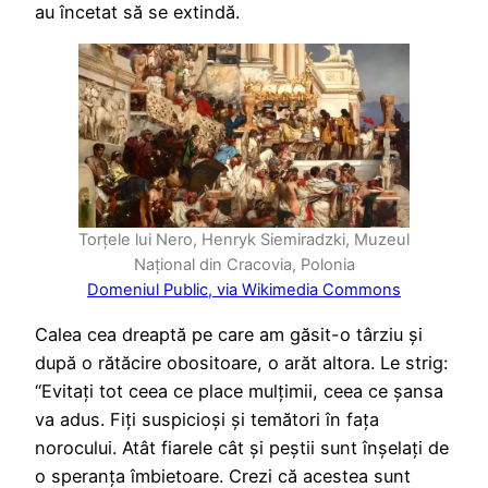
au încetat să se extindă.
Torțele lui Nero, Henryk Siemiradzki, Muzeul
Național din Cracovia, Polonia
Domeniul Public, via Wikimedia Commons
Calea cea dreaptă pe care am găsit-o târziu și
după o rătăcire obositoare, o arăt altora. Le strig:
“Evitați tot ceea ce place mulțimii, ceea ce șansa
va adus. Fiți suspicioși și temători în fața
norocului. Atât fiarele cât și peștii sunt înșelați de
o speranța îmbietoare. Crezi că acestea sunt