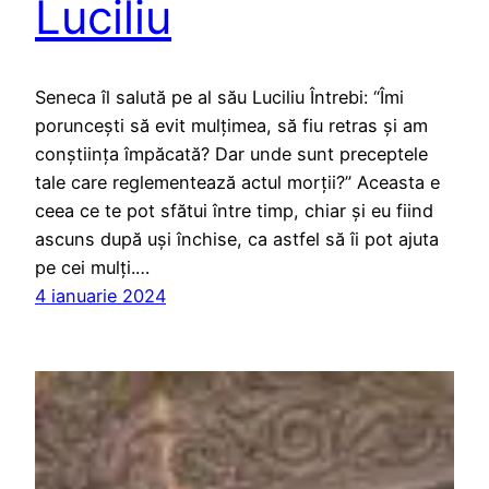
Luciliu
Seneca îl salută pe al său Luciliu Întrebi: “Îmi
poruncești să evit mulțimea, să fiu retras și am
conștiința împăcată? Dar unde sunt preceptele
tale care reglementează actul morții?” Aceasta e
ceea ce te pot sfătui între timp, chiar și eu fiind
ascuns după uși închise, ca astfel să îi pot ajuta
pe cei mulți.…
4 ianuarie 2024