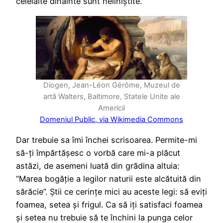
celelalte dinainte sunt neliniștite.
Diogen, Jean-Léon Gérôme, Muzeul de
artă Walters, Baltimore, Statele Unite ale
Americii
Domeniul Public, via Wikimedia Commons
Dar trebuie sa îmi închei scrisoarea. Permite-mi
să-ți împărtășesc o vorbă care mi-a plăcut
astăzi, de asemeni luată din grădina altuia:
“Marea bogăție a legilor naturii este alcătuită din
sărăcie”. Știi ce cerințe mici au aceste legi: să eviți
foamea, setea și frigul. Ca să iți satisfaci foamea
și setea nu trebuie să te închini la punga celor