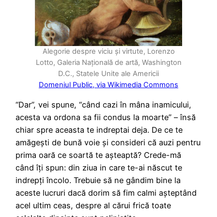
Alegorie despre viciu și virtute, Lorenzo
Lotto, Galeria Națională de artă, Washington
D.C., Statele Unite ale Americii
Domeniul Public, via Wikimedia Commons
“Dar”, vei spune, “când cazi în mâna inamicului,
acesta va ordona sa fii condus la moarte” – însă
chiar spre aceasta te indreptai deja. De ce te
amăgești de bună voie și consideri că auzi pentru
prima oară ce soartă te așteaptă? Crede-mă
când îți spun: din ziua in care te-ai născut te
indrepți încolo. Trebuie să ne gândim bine la
aceste lucruri dacă dorim să fim calmi așteptând
acel ultim ceas, despre al cărui frică toate