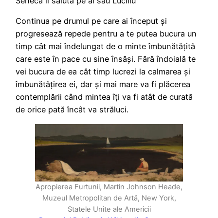
Seneca îl salută pe al său Luciliu
Continua pe drumul pe care ai început și
progresează repede pentru a te putea bucura un
timp cât mai îndelungat de o minte îmbunătățită
care este în pace cu sine însăși. Fără îndoială te
vei bucura de ea cât timp lucrezi la calmarea și
îmbunătățirea ei, dar și mai mare va fi plăcerea
contemplării când mintea îți va fi atât de curată
de orice pată încât va străluci.
Apropierea Furtunii, Martin Johnson Heade,
Muzeul Metropolitan de Artă, New York,
Statele Unite ale Americii