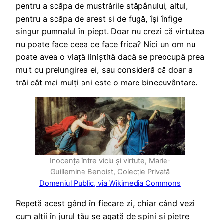
pentru a scăpa de mustrările stăpânului, altul,
pentru a scăpa de arest și de fugă, își înfige
singur pumnalul în piept. Doar nu crezi că virtutea
nu poate face ceea ce face frica? Nici un om nu
poate avea o viață liniștită dacă se preocupă prea
mult cu prelungirea ei, sau consideră că doar a
trăi cât mai mulți ani este o mare binecuvântare.
Inocența între viciu și virtute, Marie-
Guillemine Benoist, Colecție Privată
Domeniul Public, via Wikimedia Commons
Repetă acest gând în fiecare zi, chiar când vezi
cum alții în jurul tău se agață de spini și pietre