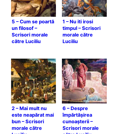
5 – Cum se poartă
1 – Nu iti irosi
un filosof –
timpul – Scrisori
Scrisori morale
morale către
către Luciliu
Luciliu
2 – Mai mult nu
6 – Despre
este neapărat mai
împărtășirea
bun – Scrisori
cunoașterii –
morale către
Scrisori morale