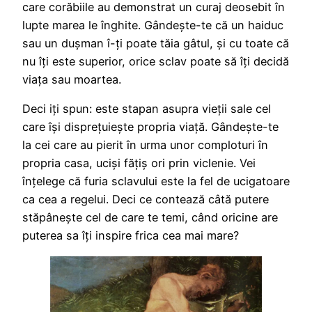
care corăbiile au demonstrat un curaj deosebit în
lupte marea le înghite. Gândește-te că un haiduc
sau un dușman î-ți poate tăia gâtul, și cu toate că
nu îți este superior, orice sclav poate să îți decidă
viața sau moartea.
Deci iți spun: este stapan asupra vieții sale cel
care își disprețuiește propria viață. Gândește-te
la cei care au pierit în urma unor comploturi în
propria casa, uciși fățiș ori prin viclenie. Vei
înțelege că furia sclavului este la fel de ucigatoare
ca cea a regelui. Deci ce contează câtă putere
stăpânește cel de care te temi, când oricine are
puterea sa îți inspire frica cea mai mare?