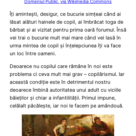
Domeniul Public, via Wikimedia Commons
Îți amintești, desigur, ce bucurie simțeai când ai
lăsat alături hainele de copil, ai îmbrăcat toga de
bărbat și ai vizitat pentru prima oară forumul. Însă
vei trai o bucurie mult mai mare când vei lasă în
urma mintea de copil și înțelepciunea îți va face
un loc între oameni.
Deoarece nu copilul care rămâne în noi este
problema ci ceva mult mai grav – copilărismul. Iar
această condiție este în detrimentul nostru
deoarece îmbină autoritatea unui adult cu viciile
băieților și chiar a infantilității. Primul impune,
celălalt păcălește, iar noi le facem pe amândouă.