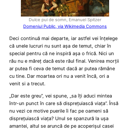
Dulce pui de somn, Emanuel Spitzer
Domeniul Public, via Wikimedia Commons
Deci continuă mai departe, iar astfel vei înțelege
că unele lucruri nu sunt așa de temut, chiar în
special pentru că ne inspiră așa o frică. Nici un
rău nu e măreț dacă este răul final. Venirea morții
ar putea fi ceva de temut dacă ar putea rămâne
cu tine. Dar moartea ori nu a venit încă, ori a
venit si a trecut.
„Dar este greu”, vei spune, „sa îți aduci mintea
într-un punct în care să disprețuiască viața”. Însă
nu vezi ce motive puerile îi fac pe oameni să
disprețuiască viața? Unul se spanzură la ușa
amantei, altul se aruncă de pe acoperișul casei