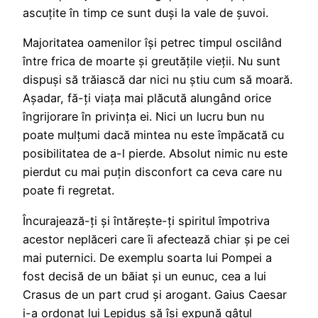
ascuțite în timp ce sunt duși la vale de șuvoi.
Majoritatea oamenilor își petrec timpul oscilând
între frica de moarte și greutățile vieții. Nu sunt
dispuși să trăiască dar nici nu știu cum să moară.
Așadar, fă-ți viața mai plăcută alungând orice
îngrijorare în privința ei. Nici un lucru bun nu
poate mulțumi dacă mintea nu este împăcată cu
posibilitatea de a-l pierde. Absolut nimic nu este
pierdut cu mai puțin disconfort ca ceva care nu
poate fi regretat.
Încurajează-ți și întărește-ți spiritul împotriva
acestor neplăceri care îi afectează chiar și pe cei
mai puternici. De exemplu soarta lui Pompei a
fost decisă de un băiat și un eunuc, cea a lui
Crasus de un part crud și arogant. Gaius Caesar
i-a ordonat lui Lepidus să își expună gâtul