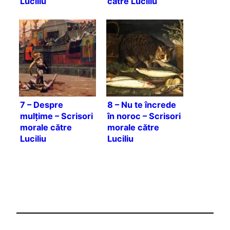
Luciliu
către Luciliu
7 – Despre
8 – Nu te încrede
mulțime – Scrisori
în noroc – Scrisori
morale către
morale către
Luciliu
Luciliu