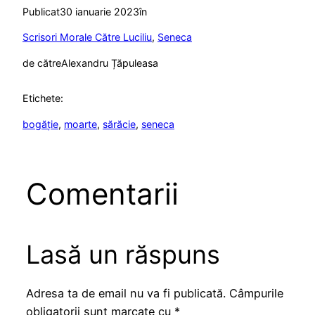
Publicat
30 ianuarie 2023
în
Scrisori Morale Către Luciliu
, 
Seneca
de către
Alexandru Țăpuleasa
Etichete:
bogăție
, 
moarte
, 
sărăcie
, 
seneca
Comentarii
Lasă un răspuns
Adresa ta de email nu va fi publicată.
Câmpurile
obligatorii sunt marcate cu
*